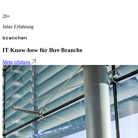
20+
2
Jahre Erfahrung
S
branchen
IT Know-how für Ihre Branche
Mehr erfahren